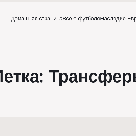
Домашняя страница
Все о футболе
Наследие Ев
етка:
Трансфер