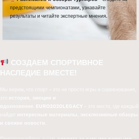
предстоящими чемпионатами, узнавайте
результаты и читайте экспертные мнения.
СОЗДАЕМ СПОРТИВНОЕ
НАСЛЕДИЕ ВМЕСТЕ!
Мы верим, что спорт – это не просто игры и соревнования,
это
история, эмоции и
вдохновение
.
EURO2020LEGACY
– это место, где каждый
найдет
интересные материалы, эксклюзивные обзоры
и свежие новости
.
Присоединяйтесь к нам,
следите за самыми важными