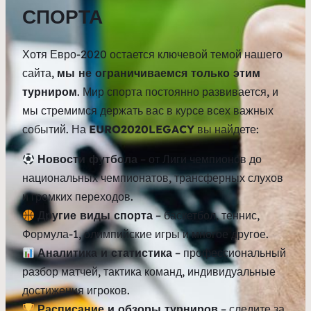
СПОРТА
Хотя Евро-2020 остается ключевой темой нашего
сайта,
мы не ограничиваемся только этим
турниром
. Мир спорта постоянно развивается, и
мы стремимся держать вас в курсе всех важных
событий. На
EURO2020LEGACY
вы найдете:
Новости футбола
– от Лиги чемпионов до
национальных чемпионатов, трансферных слухов
и громких переходов.
Другие виды спорта
– баскетбол, теннис,
Формула-1, олимпийские игры и многое другое.
Аналитика и статистика
– профессиональный
разбор матчей, тактика команд, индивидуальные
достижения игроков.
Расписание и обзоры турниров
– следите за