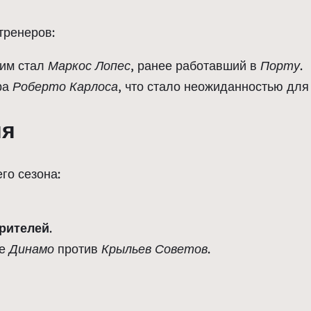
тренеров:
 им стал
Маркос Лопес
, ранее работавший в
Порту
.
ра
Роберто Карлоса
, что стало неожиданностью для
ия
го сезона:
рителей
.
че
Динамо
против
Крыльев Советов
.