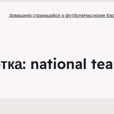
Домашняя страница
Все о футболе
Наследие Ев
тка:
national te