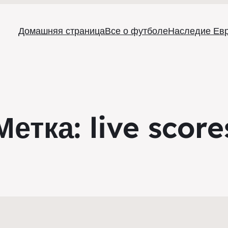
Домашняя страница
Все о футболе
Наследие Ев
Метка:
live score