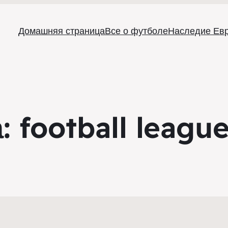
Домашняя страница
Все о футболе
Наследие Ев
а:
football league